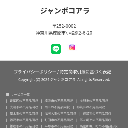
ジャンボコアラ
〒252-0002
神奈川県座間市小松原2-6-20
プライバシーポリシー
/
特定商取引法に基づく表記
Copyright (C) 2024 ジャンボコアラ. All rights Reserved.
サービス一覧
青葉区の不用品回収
横浜市の不用品回収
座間市の不用品回収
大和市の不用品回収
南区の不用品回収
都筑区の不用品回収
厚木市の不用品回収
海老名市の不用品回収
綾瀬市の不用品回収
藤沢市の不用品回収
町田市の不用品回収
茅ヶ崎市の不用品回収
鎌倉市の不用品回収
平塚市の不用品回収
高座郡寒川町の不用品回収