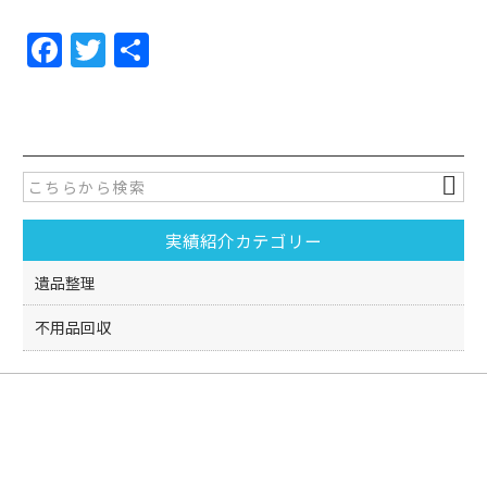
F
T
共
a
w
有
c
itt
e
er
b
o
実績紹介カテゴリー
o
k
遺品整理
不用品回収