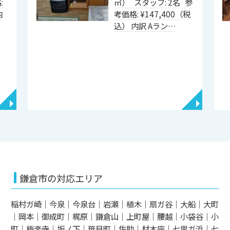
:
㎥） スタッフ: 2名 参
内
考価格: ¥147,400（税
込） 内訳 Aラン…
◥
◥
鎌倉市の対応エリア
稲村ガ崎｜今泉｜今泉台｜岩瀬｜植木｜扇ガ谷｜大船｜大町
｜岡本｜御成町｜梶原｜鎌倉山｜上町屋｜腰越｜小袋谷｜小
町｜極楽寺｜坂ノ下｜笹目町｜佐助｜材木座｜七里ガ浜｜七