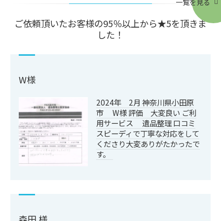
一覧を見る
ご依頼頂いたお客様の95％以上から★5を頂きま
した！
W様
2024年 2月 神奈川県小田原
市 W様 評価 大変良い ご利
用サービス 遺品整理 口コミ
スピーディで丁寧な対応をして
くださり大変ありがたかったで
す。
森田 様