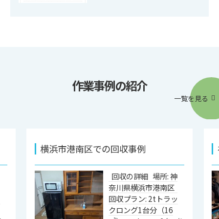
作業事例の紹介
一覧を見る
横浜市港南区での回収事例
神
回収の詳細 場所: 神
区
奈川県横浜市港南区
ッ
回収プラン: 2tトラッ
ス
クロング1台分（16