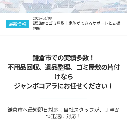
2026/03/16
地域包括支援センターを活用した高齢者ゴミ屋敷
問題の解決法
2026/03/09
認知症とゴミ屋敷｜家族ができるサポートと支援
最新情報
制度
2026/02/10
デジタル遺言とは？遺言書としてのメリット・デ
メリットを解説
2026/02/04
鎌倉市での実績多数！
生活保護受給者が亡くなった際の遺品整理は誰が
する？
不用品回収、遺品整理、ゴミ屋敷の片付
2026/01/23
けなら
故人が遺した車の遺品整理はどうする？｜状況別
の対応方法
ジャンボコアラにお任せください！
2026/03/16
地域包括支援センターを活用した高齢者ゴミ屋敷
問題の解決法
鎌倉市へ最短即日対応！自社スタッフが、丁寧か
つ迅速に対応！