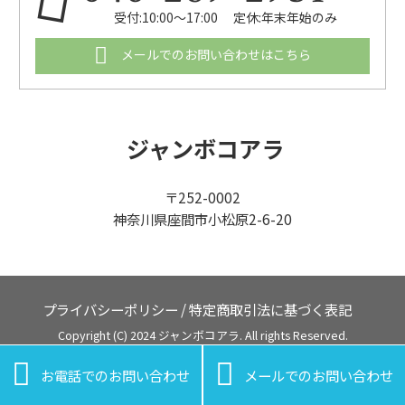
受付:10:00～17:00 定休:年末年始のみ
メールでのお問い合わせはこちら
ジャンボコアラ
〒252-0002
神奈川県座間市小松原2-6-20
プライバシーポリシー
/
特定商取引法に基づく表記
Copyright (C) 2024 ジャンボコアラ. All rights Reserved.


お電話でのお問い合わせ
メールでのお問い合わせ
鎌倉市のサービス一覧
鎌倉市の不用品回収