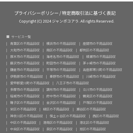
プライバシーポリシー
/
特定商取引法に基づく表記
Copyright (C) 2024 ジャンボコアラ. All rights Reserved.
サービス一覧
青葉区の不用品回収
横浜市の不用品回収
座間市の不用品回収
大和市の不用品回収
南区の不用品回収
都筑区の不用品回収
厚木市の不用品回収
海老名市の不用品回収
綾瀬市の不用品回収
藤沢市の不用品回収
町田市の不用品回収
茅ヶ崎市の不用品回収
鎌倉市の不用品回収
平塚市の不用品回収
高座郡寒川町の不用品回収
伊勢原市の不用品回収
秦野市の不用品回収
川崎市の不用品回収
愛甲郡愛川町の不用品回収
八王子市の不用品回収
多摩市の不用品回収
調布市の不用品回収
立川市の不用品回収
稲城市の不用品回収
府中市の不用品回収
鶴見区の不用品回収
磯子区の不用品回収
金沢区の不用品回収
戸塚区の不用品回収
栄区の不用品回収
緑区の不用品回収
瀬谷区の不用品回収
神奈川区の不用品回収
保土ヶ谷区の不用品回収
西区の不用品回収
中区の不用品回収
港南区の不用品回収
港北区の不用品回収
中央区の不用品回収
泉区の不用品回収
旭区の不用品回収