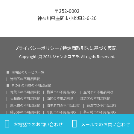
〒252-0002
神奈川県座間市小松原2-6-20
プライバシーポリシー
/
特定商取引法に基づく表記
Copyright (C) 2024 ジャンボコアラ. All rights Reserved.
港南区のサービス一覧
港南区の不用品回収
その他の地域の不用品回収
青葉区の不用品回収
横浜市の不用品回収
座間市の不用品回収
大和市の不用品回収
南区の不用品回収
都筑区の不用品回収
厚木市の不用品回収
海老名市の不用品回収
綾瀬市の不用品回収
藤沢市の不用品回収
町田市の不用品回収
茅ヶ崎市の不用品回収
鎌倉市の不用品回収
平塚市の不用品回収
高座郡寒川町の不用品回収


お電話でのお問い合わせ
メールでのお問い合わせ
伊勢原市の不用品回収
秦野市の不用品回収
川崎市の不用品回収
愛甲郡愛川町の不用品回収
八王子市の不用品回収