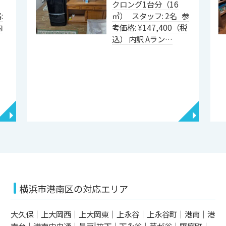
ス
クロング1台分（16
:
㎥） スタッフ: 2名 参
内
考価格: ¥147,400（税
込） 内訳 Aラン…
◥
◥
横浜市港南区の対応エリア
大久保｜上大岡西｜上大岡東｜上永谷｜上永谷町｜港南｜港
南台｜港南中央通｜最戸|笹下｜下永谷｜芹が谷｜野庭町｜