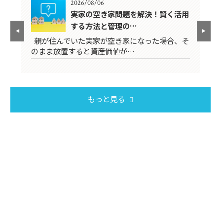
2026/08/06
因
実家の空き家問題を解決！賢く活用
する方法と管理の…
くあ
親が住んでいた実家が空き家になった場合、そ
日
のまま放置すると資産価値が…
ん
もっと見る