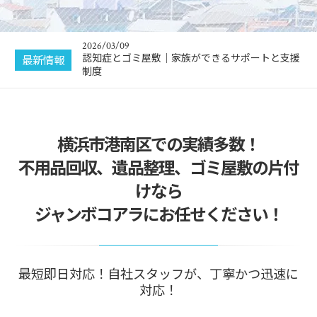
2026/03/16
地域包括支援センターを活用した高齢者ゴミ屋敷
問題の解決法
2026/03/09
認知症とゴミ屋敷｜家族ができるサポートと支援
最新情報
制度
2026/02/10
デジタル遺言とは？遺言書としてのメリット・デ
メリットを解説
2026/02/04
横浜市港南区での実績多数！
生活保護受給者が亡くなった際の遺品整理は誰が
する？
不用品回収、遺品整理、ゴミ屋敷の片付
2026/01/23
けなら
故人が遺した車の遺品整理はどうする？｜状況別
の対応方法
ジャンボコアラにお任せください！
2026/03/16
地域包括支援センターを活用した高齢者ゴミ屋敷
問題の解決法
最短即日対応！自社スタッフが、丁寧かつ迅速に
対応！