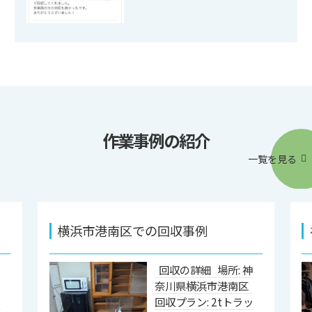
作業事例の紹介
一覧を見る
横浜市港南区での回収事例
神
回収の詳細 場所: 神
区
奈川県横浜市港南区
ッ
回収プラン: 2tトラッ