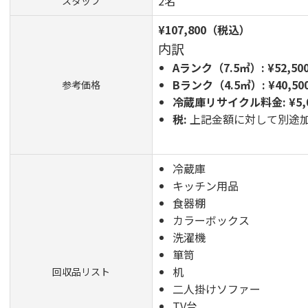
2名
スタッフ
¥107,800（税込）
内訳
Aランク（7.5㎥）:
¥52,50
Bランク（4.5㎥）:
¥40,50
参考価格
冷蔵庫リサイクル料金:
¥5,
税:
上記金額に対して別途
冷蔵庫
キッチン用品
食器棚
カラーボックス
洗濯機
箪笥
机
回収品リスト
二人掛けソファー
TV台