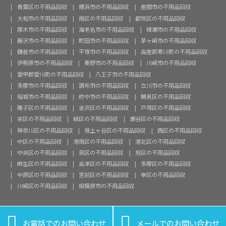
青葉区の不用品回収
横浜市の不用品回収
座間市の不用品回収
大和市の不用品回収
南区の不用品回収
都筑区の不用品回収
厚木市の不用品回収
海老名市の不用品回収
綾瀬市の不用品回収
藤沢市の不用品回収
町田市の不用品回収
茅ヶ崎市の不用品回収
鎌倉市の不用品回収
平塚市の不用品回収
高座郡寒川町の不用品回収
伊勢原市の不用品回収
秦野市の不用品回収
川崎市の不用品回収
愛甲郡愛川町の不用品回収
八王子市の不用品回収
多摩市の不用品回収
調布市の不用品回収
立川市の不用品回収
稲城市の不用品回収
府中市の不用品回収
鶴見区の不用品回収
磯子区の不用品回収
金沢区の不用品回収
戸塚区の不用品回収
栄区の不用品回収
緑区の不用品回収
瀬谷区の不用品回収
神奈川区の不用品回収
保土ヶ谷区の不用品回収
西区の不用品回収
中区の不用品回収
港南区の不用品回収
港北区の不用品回収
中央区の不用品回収
泉区の不用品回収
旭区の不用品回収
麻生区の不用品回収
高津区の不用品回収
多摩区の不用品回収
中原区の不用品回収
宮前区の不用品回収
幸区の不用品回収
川崎区の不用品回収
相模原市の不用品回収


お電話でのお問い合わせ
メールでのお問い合わせ