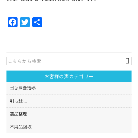
F
T
共
a
w
有
c
itt
e
er
b
o
お客様の声カテゴリー
o
k
ゴミ屋敷清掃
引っ越し
遺品整理
不用品回収