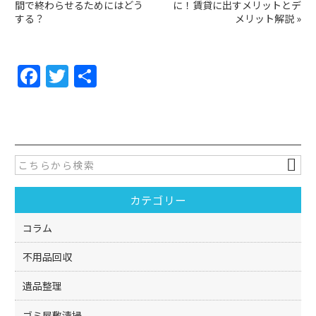
間で終わらせるためにはどう
に！賃貸に出すメリットとデ
する？
メリット解説
»
F
T
共
a
w
有
c
itt
e
er
b
o
カテゴリー
o
k
コラム
不用品回収
遺品整理
ゴミ屋敷清掃