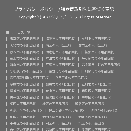
プライバシーポリシー
/
特定商取引法に基づく表記
Copyright (C) 2024 ジャンボコアラ. All rights Reserved.
サービス一覧
青葉区の不用品回収
横浜市の不用品回収
座間市の不用品回収
大和市の不用品回収
南区の不用品回収
都筑区の不用品回収
厚木市の不用品回収
海老名市の不用品回収
綾瀬市の不用品回収
藤沢市の不用品回収
町田市の不用品回収
茅ヶ崎市の不用品回収
鎌倉市の不用品回収
平塚市の不用品回収
高座郡寒川町の不用品回収
伊勢原市の不用品回収
秦野市の不用品回収
川崎市の不用品回収
愛甲郡愛川町の不用品回収
八王子市の不用品回収
多摩市の不用品回収
調布市の不用品回収
立川市の不用品回収
稲城市の不用品回収
府中市の不用品回収
鶴見区の不用品回収
磯子区の不用品回収
金沢区の不用品回収
戸塚区の不用品回収
栄区の不用品回収
緑区の不用品回収
瀬谷区の不用品回収
神奈川区の不用品回収
保土ヶ谷区の不用品回収
西区の不用品回収
中区の不用品回収
港南区の不用品回収
港北区の不用品回収
中央区の不用品回収
泉区の不用品回収
旭区の不用品回収
麻生区の不用品回収
高津区の不用品回収
多摩区の不用品回収