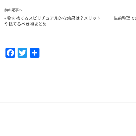
前の記事へ
«
物を捨てるスピリチュアル的な効果は？メリット
生前整理で
や捨てるべき物まとめ
F
T
共
a
w
有
c
itt
e
er
b
o
o
k