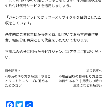
や片付け代行サービスを活用しましょう。
「ジャンボコアラ」ではリユースリサイクルを目的とした回
収をしています。
基本的にご依頼主様から処分費用は頂いておらず運搬作業
費、梱包分別費用として代金をいただいております。
不用品の処分に困ったらぜひジャンボコアラにご相談くださ
い。
前の記事へ
次の記事へ
«
終活のやり方を解説！やるこ
不用品回収の見積もり方法に
とリストとスムーズに進める
は何がある？｜見積もり時の
ためのコツ
注意点なども解説
»
F
T
共