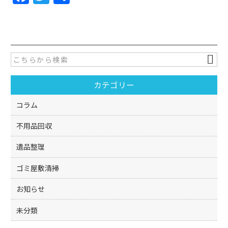
a
w
有
c
itt
e
er
b
o
カテゴリー
o
k
コラム
不用品回収
遺品整理
ゴミ屋敷清掃
お知らせ
未分類