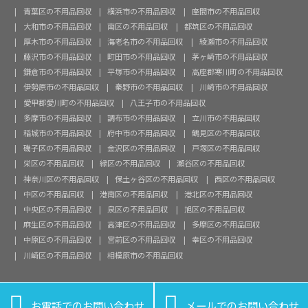
青葉区の不用品回収
横浜市の不用品回収
座間市の不用品回収
大和市の不用品回収
南区の不用品回収
都筑区の不用品回収
厚木市の不用品回収
海老名市の不用品回収
綾瀬市の不用品回収
藤沢市の不用品回収
町田市の不用品回収
茅ヶ崎市の不用品回収
鎌倉市の不用品回収
平塚市の不用品回収
高座郡寒川町の不用品回収
伊勢原市の不用品回収
秦野市の不用品回収
川崎市の不用品回収
愛甲郡愛川町の不用品回収
八王子市の不用品回収
多摩市の不用品回収
調布市の不用品回収
立川市の不用品回収
稲城市の不用品回収
府中市の不用品回収
鶴見区の不用品回収
磯子区の不用品回収
金沢区の不用品回収
戸塚区の不用品回収
栄区の不用品回収
緑区の不用品回収
瀬谷区の不用品回収
神奈川区の不用品回収
保土ヶ谷区の不用品回収
西区の不用品回収
中区の不用品回収
港南区の不用品回収
港北区の不用品回収
中央区の不用品回収
泉区の不用品回収
旭区の不用品回収
麻生区の不用品回収
高津区の不用品回収
多摩区の不用品回収
中原区の不用品回収
宮前区の不用品回収
幸区の不用品回収
川崎区の不用品回収
相模原市の不用品回収


お電話でのお問い合わせ
メールでのお問い合わせ