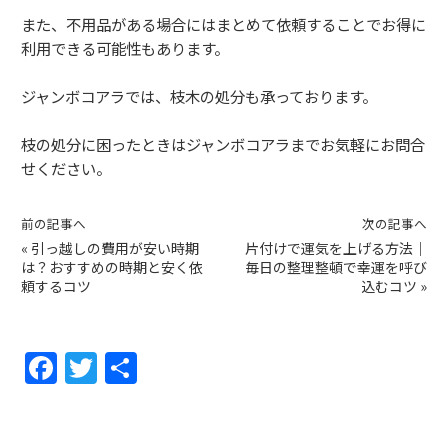
また、不用品がある場合にはまとめて依頼することでお得に
利用できる可能性もあります。
ジャンボコアラでは、枝木の処分も承っております。
枝の処分に困ったときはジャンボコアラまでお気軽にお問合
せください。
前の記事へ
次の記事へ
«
引っ越しの費用が安い時期
片付けで運気を上げる方法｜
は？おすすめの時期と安く依
毎日の整理整頓で幸運を呼び
頼するコツ
込むコツ
»
F
T
共
a
w
有
c
itt