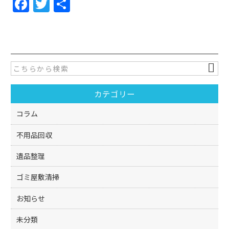
F
T
共
a
w
有
c
itt
e
er
b
o
カテゴリー
o
k
コラム
不用品回収
遺品整理
ゴミ屋敷清掃
お知らせ
未分類