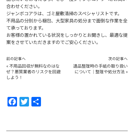
合わせください。
ジャンボコアラは、ゴミ屋敷清掃のスペシャリストです。
不用品の分別から梱包、大型家具の処分まで面倒な作業を全
て承っております。
お客様の置かれている状況をしっかりとお聞きし、最適な提
案をさせていただきますのでご安心ください。
前の記事へ
次の記事へ
«
不用品回収が無料なのはな
遺品整理時の手紙の取り扱い
ぜ？悪質業者のリスクを回避
について｜整理や処分方法
»
しよう！
F
T
共
a
w
有
c
itt
e
er